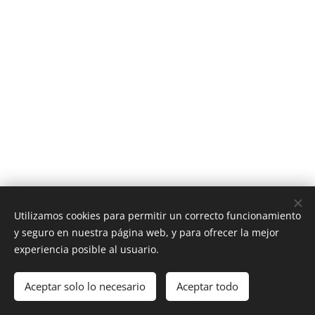
Utilizamos cookies para permitir un correcto funcionamiento
y seguro en nuestra página web, y para ofrecer la mejor
experiencia posible al usuario.
© 2026 RGH MOTOR
.
Todos los derechos reservados.
Aceptar solo lo necesario
Aceptar todo
Cookies