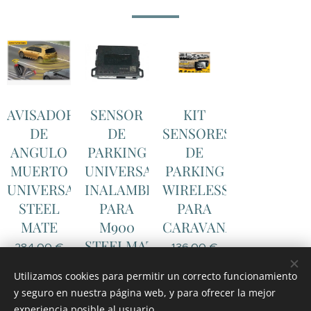
AVISADOR
SENSOR
KIT
DE
DE
SENSORES
ANGULO
PARKING
DE
MUERTO
UNIVERSAL
PARKING
UNIVERSAL
INALAMBRICO
WIRELESS
STEEL
PARA
PARA
MATE
M900
CARAVANAS
STEELMATE
284,00
€
136,00
€
120,00
€
Utilizamos cookies para permitir un correcto funcionamiento
y seguro en nuestra página web, y para ofrecer la mejor
experiencia posible al usuario.