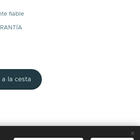
te fiable
ARANTÍA
 a la cesta