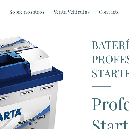
o
Sobre nosotros
Venta Vehículos
Contacto
BATERÍ
PROFE
STARTE
Prof
Star