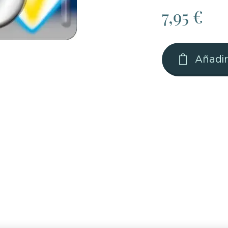
7,95
€
Añadir