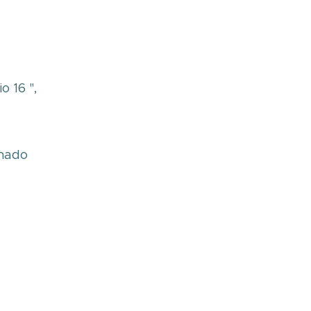
,
o 16 ",
onado