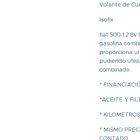
Volante de Cue
Isofix
fiat 500 1.2 8v
gasolina combi
proporciona u
pudiendo utiliz
combinado .
* FINANCIACI
*ACEITE Y FI
* KILOMETRO
* MISMO PREC
CONTADO