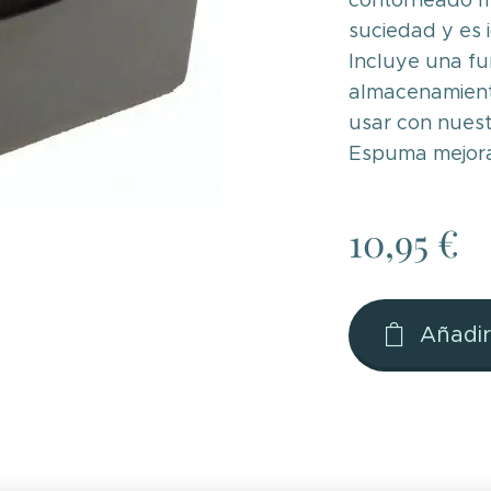
contorneado m
suciedad y es 
Incluye una f
almacenamient
usar con nues
Espuma mejora
10,95
€
Añadir