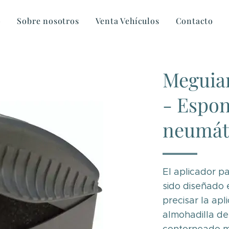
o
Sobre nosotros
Venta Vehículos
Contacto
Meguiar
- Espon
neumát
El aplicador p
sido diseñado 
precisar la apl
almohadilla d