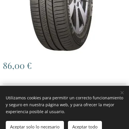
86,00
€
© 2026 RGH MOTOR
.
Todos los derechos reservados.
Utilizamos cookies para permitir un correcto funcionamiento
Cookies
y seguro en nuestra página web, y para ofrecer la mejor
experiencia posible al usuario.
Añadir a la cesta
Aceptar solo lo necesario
Aceptar todo