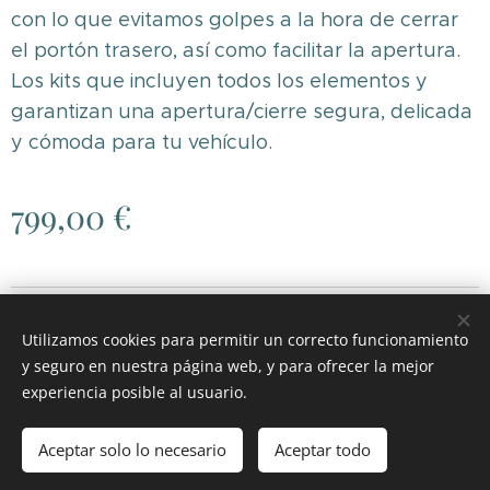
con lo que evitamos golpes a la hora de cerrar
el portón trasero, así como facilitar la apertura.
Los kits que incluyen todos los elementos y
garantizan una apertura/cierre segura, delicada
y cómoda para tu vehículo.
799,00
€
© 2026 RGH MOTOR
.
Todos los derechos reservados.
Utilizamos cookies para permitir un correcto funcionamiento
Cookies
y seguro en nuestra página web, y para ofrecer la mejor
experiencia posible al usuario.
Añadir a la cesta
Aceptar solo lo necesario
Aceptar todo