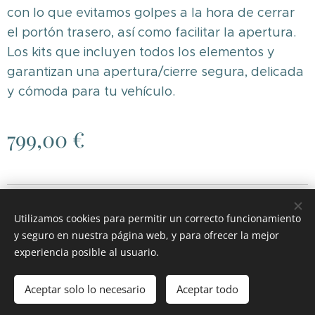
con lo que evitamos golpes a la hora de cerrar
el portón trasero, así como facilitar la apertura.
Los kits que incluyen todos los elementos y
garantizan una apertura/cierre segura, delicada
y cómoda para tu vehículo.
799,00
€
© 2026 RGH MOTOR
.
Todos los derechos reservados.
Utilizamos cookies para permitir un correcto funcionamiento
Cookies
y seguro en nuestra página web, y para ofrecer la mejor
experiencia posible al usuario.
Añadir a la cesta
Aceptar solo lo necesario
Aceptar todo