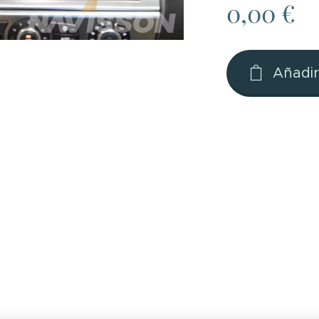
0,00
€
Añadir