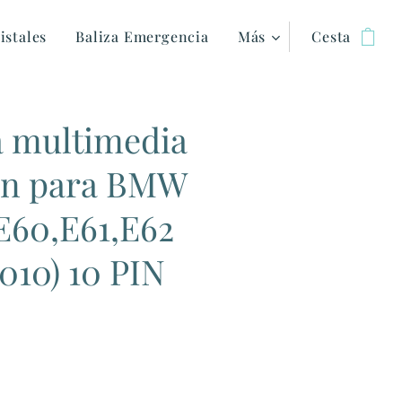
istales
Baliza Emergencia
Más
Cesta
a multimedia
on para BMW
 E60,E61,E62
010) 10 PIN